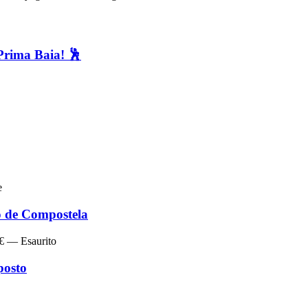
Prima Baia! 🕺
e
de Compostela
 € — Esaurito
posto