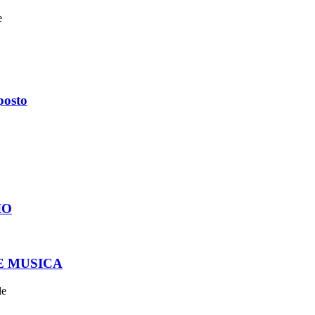
e
posto
IO
E MUSICA
le