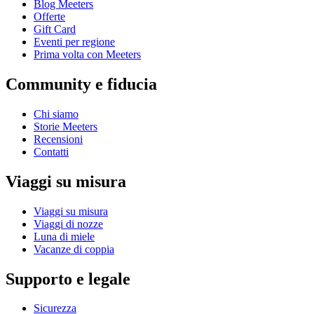
Blog Meeters
Offerte
Gift Card
Eventi per regione
Prima volta con Meeters
Community e fiducia
Chi siamo
Storie Meeters
Recensioni
Contatti
Viaggi su misura
Viaggi su misura
Viaggi di nozze
Luna di miele
Vacanze di coppia
Supporto e legale
Sicurezza