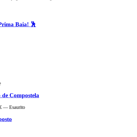
Prima Baia! 🕺
e
de Compostela
 € — Esaurito
posto