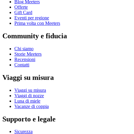
Blog Meeters
Offerte
Gift Card
Eventi per regione
Prima volta con Meeters
Community e fiducia
Chi siamo
Storie Meeters
Recensioni
Contatti
Viaggi su misura
Viaggi su misura
Viaggi di nozze
Luna di miele
Vacanze di coppia
Supporto e legale
Sicurezza