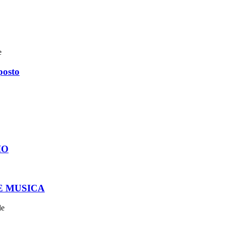
e
posto
IO
E MUSICA
le