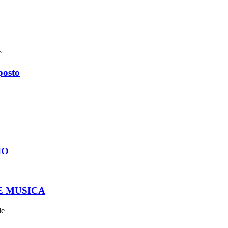
e
posto
IO
E MUSICA
le