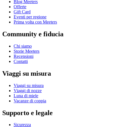
Blog Meeters
Offerte
Gift Card
Eventi per regione
Prima volta con Meeters
Community e fiducia
Chi siamo
Storie Meeters
Recensioni
Contatti
Viaggi su misura
Viaggi su misura
Viaggi di nozze
Luna di miele
Vacanze di coppia
Supporto e legale
Sicurezza