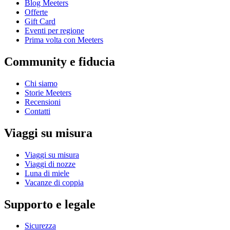
Blog Meeters
Offerte
Gift Card
Eventi per regione
Prima volta con Meeters
Community e fiducia
Chi siamo
Storie Meeters
Recensioni
Contatti
Viaggi su misura
Viaggi su misura
Viaggi di nozze
Luna di miele
Vacanze di coppia
Supporto e legale
Sicurezza