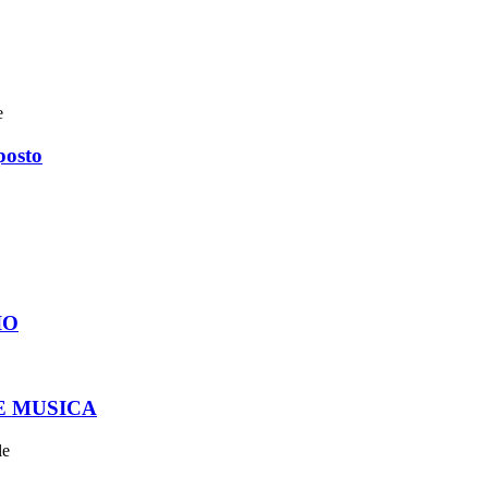
e
posto
IO
E MUSICA
le