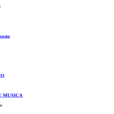
e
posto
IO
E MUSICA
le