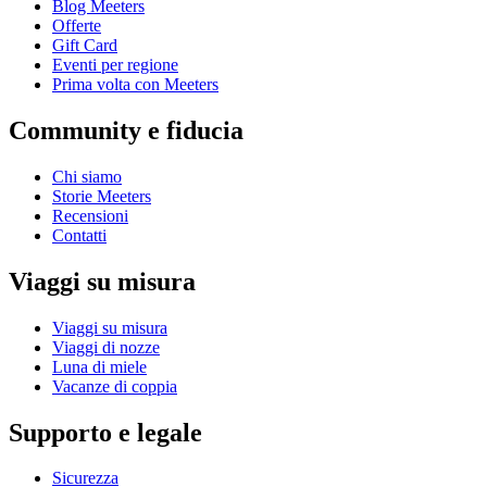
Blog Meeters
Offerte
Gift Card
Eventi per regione
Prima volta con Meeters
Community e fiducia
Chi siamo
Storie Meeters
Recensioni
Contatti
Viaggi su misura
Viaggi su misura
Viaggi di nozze
Luna di miele
Vacanze di coppia
Supporto e legale
Sicurezza