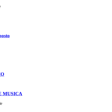
e
posto
IO
E MUSICA
le