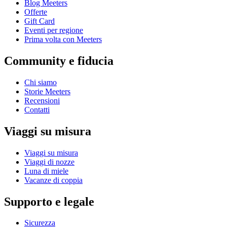
Blog Meeters
Offerte
Gift Card
Eventi per regione
Prima volta con Meeters
Community e fiducia
Chi siamo
Storie Meeters
Recensioni
Contatti
Viaggi su misura
Viaggi su misura
Viaggi di nozze
Luna di miele
Vacanze di coppia
Supporto e legale
Sicurezza