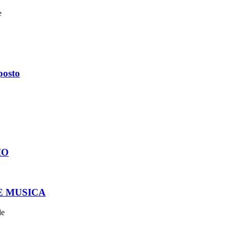
e
posto
IO
E MUSICA
le